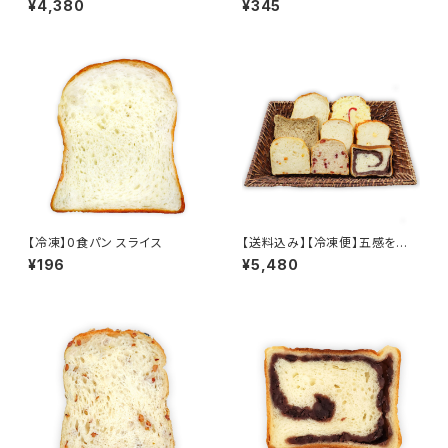
¥4,380
¥345
【冷凍】0食パン スライス
【送料込み】【冷凍便】五感を満
足させる食パン9種セット
¥196
¥5,480