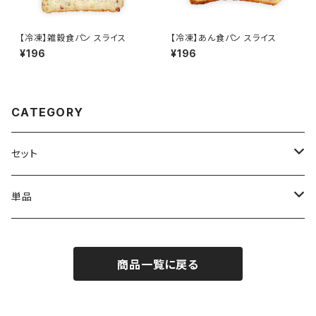
【冷凍】雑穀食パン スライス
【冷凍】あん食パン スライス
¥196
¥196
CATEGORY
セット
ハーフセット
単品
食パン
商品一覧に戻る
小物パン