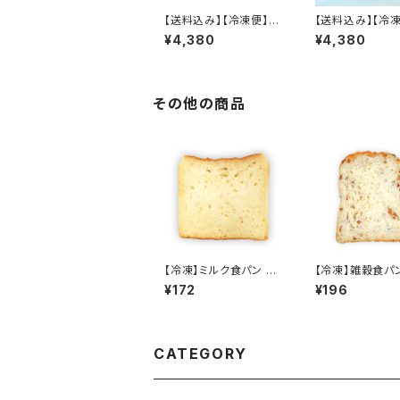
【送料込み】【冷凍便】12
【送料込み】【冷凍
月の月替りセット
月の月替りセット
¥4,380
¥4,380
その他の商品
【冷凍】ミルク食パン ス
【冷凍】雑穀食パ
ライス
イス
¥172
¥196
CATEGORY