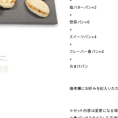
塩バターパン×2
+
惣菜パン×6
+
スイーツパン×4
+
フレーバー食パン×4
+
おまけパン
備考欄にお好みを記入いただ
※セット内容は変更になる場
※食パンはスライスして冷凍