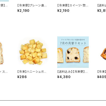
便】7
【冷凍便】プレーン食パ
【冷凍便】スイーツ・惣菜
【送料
ン食べ比べ ハーフセ
パン ハーフセット
ァイブ
¥2,190
¥2,190
¥3,8
ット
ン スラ
【冷凍】ハニーシュガー
【送料込み】【冷凍便】7
【冷凍
ラスク
月の月替りセット
¥286
¥4,380
¥40