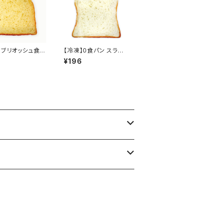
】ブリオッシュ食パ
【冷凍】0食パン スライ
ライス
ス
¥196