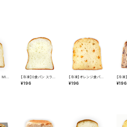
MINI
【冷凍】0食パン スライ
【冷凍】オレンジ食パン
【冷凍
ス
スライス
クルミ
¥196
¥196
¥196
スライ