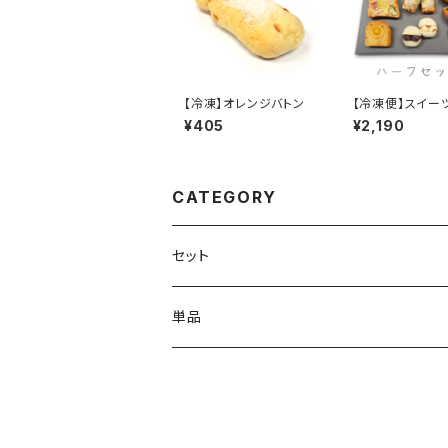
【冷凍】オレンジバトン
【冷凍便】スイー
パン ハーフセッ
¥405
¥2,190
CATEGORY
セット
ハーフセット
単品
食パン
小物パン