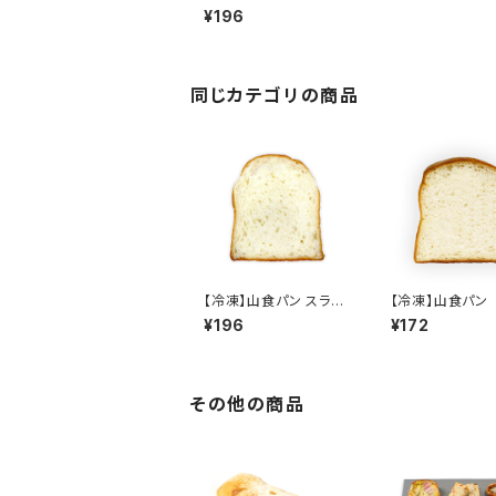
ライス
¥196
同じカテゴリの商品
【冷凍】山食パン スライ
【冷凍】山食パン 
ス
スライス
¥196
¥172
その他の商品