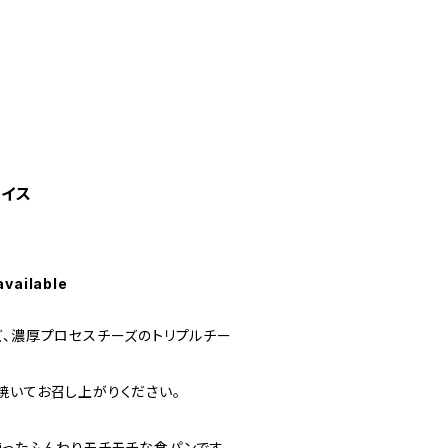
ライス
available
ズ、濃厚プロセスチーズのトリプルチー
焼いてお召し上がりください。
使ったふんわりモチモチな食パンです。