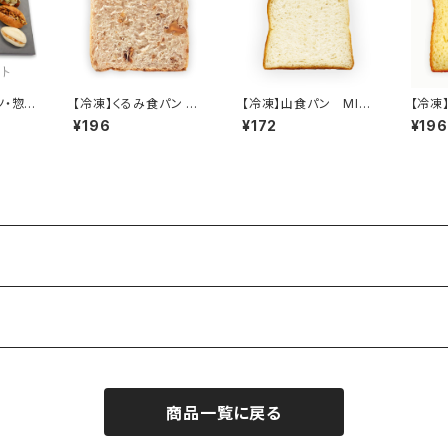
ツ・惣菜
【冷凍】くるみ食パン ス
【冷凍】山食パン MINI
【冷凍
ト
ライス
スライス
ン ス
¥196
¥172
¥196
商品一覧に戻る