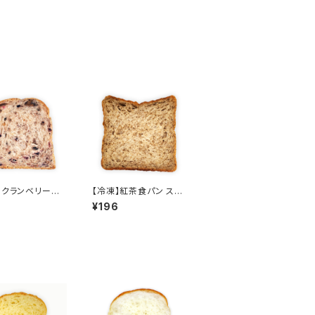
】クランベリーと
【冷凍】紅茶食パン スラ
の全粒粉食パン
イス
¥196
ス